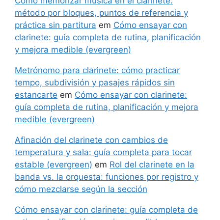
Cómo memorizar música en el clarinete:
método por bloques, puntos de referencia y
práctica sin partitura
em
Cómo ensayar con
clarinete: guía completa de rutina, planificación
y mejora medible (evergreen)
Metrónomo para clarinete: cómo practicar
tempo, subdivisión y pasajes rápidos sin
estancarte
em
Cómo ensayar con clarinete:
guía completa de rutina, planificación y mejora
medible (evergreen)
Afinación del clarinete con cambios de
temperatura y sala: guía completa para tocar
estable (evergreen)
em
Rol del clarinete en la
banda vs. la orquesta: funciones por registro y
cómo mezclarse según la sección
Cómo ensayar con clarinete: guía completa de