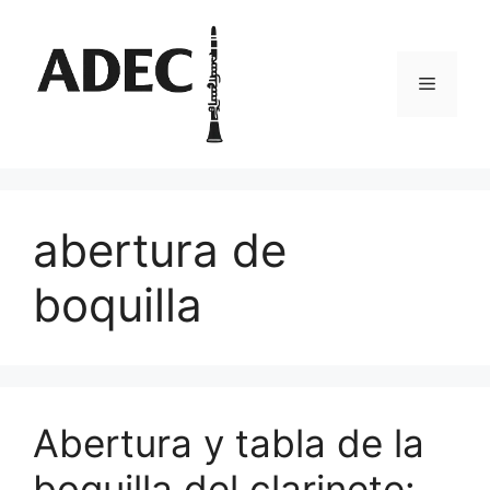
Pular
para
o
Menu
conteúdo
abertura de
boquilla
Abertura y tabla de la
boquilla del clarinete: