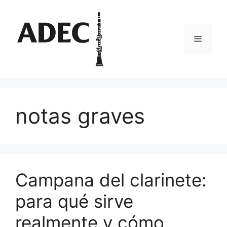
Pular
para
o
Menu
conteúdo
notas graves
Campana del clarinete:
para qué sirve
realmente y cómo