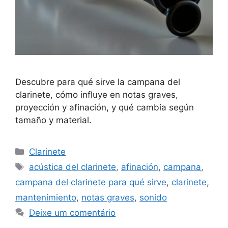
Descubre para qué sirve la campana del
clarinete, cómo influye en notas graves,
proyección y afinación, y qué cambia según
tamaño y material.
Categorias
Clarinete
Tags
acústica del clarinete
,
afinación
,
campana
,
campana del clarinete para qué sirve
,
clarinete
,
mantenimiento
,
notas graves
,
sonido
Deixe um comentário