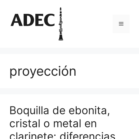
Pular
para
o
Menu
conteúdo
proyección
Boquilla de ebonita,
cristal o metal en
clarinete: diferencias