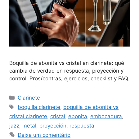
Boquilla de ebonita vs cristal en clarinete: qué
cambia de verdad en respuesta, proyección y
control. Pros/contras, ejercicios, checklist y FAQ.
Categorias
Clarinete
Tags
boquilla clarinete
,
boquilla de ebonita vs
cristal clarinete
,
cristal
,
ebonita
,
embocadura
,
jazz
,
metal
,
proyección
,
respuesta
Deixe um comentário