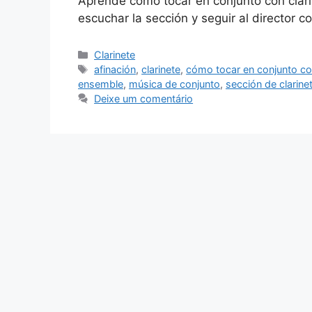
Aprende cómo tocar en conjunto con clari
escuchar la sección y seguir al director co
Categorias
Clarinete
Tags
afinación
,
clarinete
,
cómo tocar en conjunto con
ensemble
,
música de conjunto
,
sección de clarine
Deixe um comentário