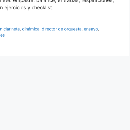
nete: empaste, balance, entradas, respiraciones,
n ejercicios y checklist.
 clarinete
,
dinámica
,
director de orquesta
,
ensayo
,
tes