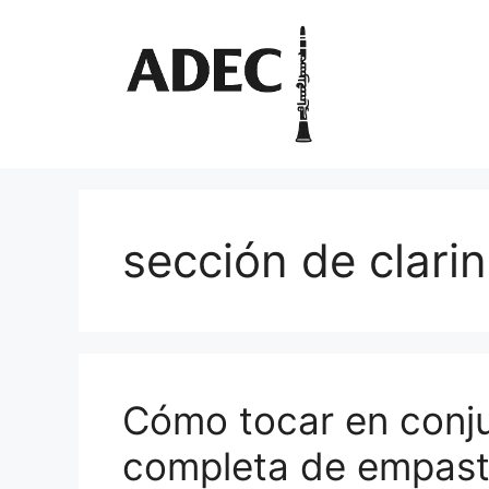
Pular
para
o
conteúdo
sección de clari
Cómo tocar en conju
completa de empaste