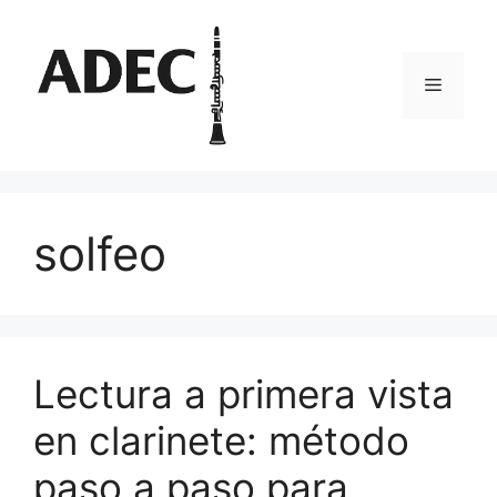
Pular
para
o
Menu
conteúdo
solfeo
Lectura a primera vista
en clarinete: método
paso a paso para