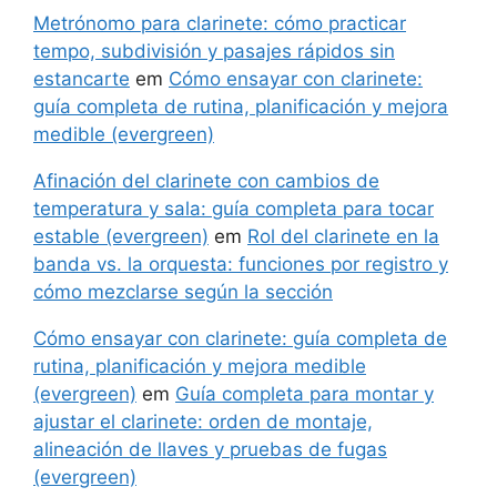
Metrónomo para clarinete: cómo practicar
tempo, subdivisión y pasajes rápidos sin
estancarte
em
Cómo ensayar con clarinete:
guía completa de rutina, planificación y mejora
medible (evergreen)
Afinación del clarinete con cambios de
temperatura y sala: guía completa para tocar
estable (evergreen)
em
Rol del clarinete en la
banda vs. la orquesta: funciones por registro y
cómo mezclarse según la sección
Cómo ensayar con clarinete: guía completa de
rutina, planificación y mejora medible
(evergreen)
em
Guía completa para montar y
ajustar el clarinete: orden de montaje,
alineación de llaves y pruebas de fugas
(evergreen)